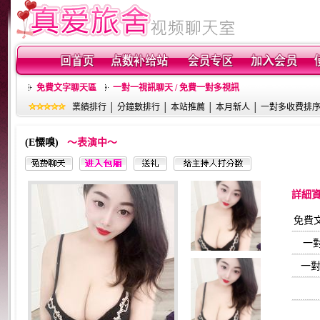
免費文字聊天區
一對一視訊聊天 / 免費一對多視訊
業績排行
│
分鐘數排行
│
本站推薦
│
本月新人
│
一對多收費排
(E憟嗅)
～表演中～
詳細
免費
一
一對